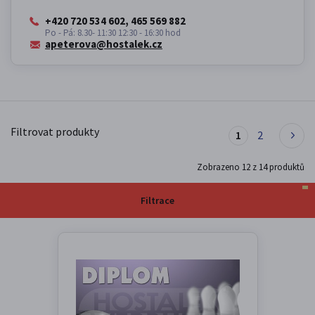
+420 720 534 602, 465 569 882
Po - Pá: 8.30- 11:30 12:30 - 16:30 hod
apeterova@hostalek.cz
Filtrovat produkty
1
2
Zobrazeno
12
z
14
produktů
Filtrace