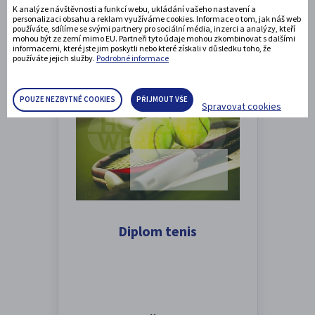
K analýze návštěvnosti a funkcí webu, ukládání vašeho nastavení a
DETAIL PRODUKTU
personalizaci obsahu a reklam využíváme cookies. Informace o tom, jak náš web
používáte, sdílíme se svými partnery pro sociální média, inzerci a analýzy, kteří
mohou být ze zemí mimo EU. Partneři tyto údaje mohou zkombinovat s dalšími
informacemi, které jste jim poskytli nebo které získali v důsledku toho, že
používáte jejich služby.
Podrobné informace
POUZE NEZBYTNÉ COOKIES
PŘIJMOUT VŠE
Spravovat cookies
Diplom tenis