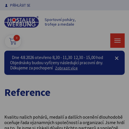
PŘÍHLÁSIT SE
Sportovní poháry,
trofeje a medaile
0
Dne 4.8.2026 otevřeno 8,30 - 11,30 12,30 - 15,00 hod
Objednávky budou vyřízeny následující pracovní dny.
Děkujeme za pochopení
Zobrazit více
Reference
Kvalitu našich pohárů, medailí a dalších ocenění dlouhodobě
oceňuje řada významných společností a organizací. Jsme hrdí
na to, že jsme si získali důvěru těchto partnerů a společně