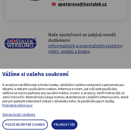
apeterova@hostalek.cz
Naše společnost se zabývá rovněž
dodávkami
informačních a orientačních systémy
měst, areálů a budov
.
Vážíme si vašeho soukromí
K analýze návštěvnosti a funkcí webu, ukládání vašeho nastavení a personalizaci
© 2009-2026 HOSTALEK-WERBUNG spol. s.r.o., všechna práva
obsahu a reklam využíváme cookies. Informace o tom, jak náš web používáte,
vyhrazena
sdílíme se svými partnery pro sociální média, inzerci a analýzy, kteří mohou být ze
zemí mimo EU. Partneři tyto údaje mohou zkombinovat s dalšími informacemi, které
jste jim poskytli nebo které získali v důsledku toho, že používáte jejich služby.
Grafický návrh
KošnarDesign.cz
a zpracování
Podrobné informace
CZECHGROUP.cz
.
Spravovat cookies
POUZE NEZBYTNÉ COOKIES
PŘIJMOUT VŠE