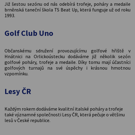
Již šestou sezónu od nás odebírá trofeje, poháry a medaile
brněnská taneční škola TS Beat Up, která funguje už od roku
1993.
Golf Club Uno
Občanskému sdružení provozujícímu golfové hřiště v
Hnátnici na Orlickoústecku dodáváme již několik sezón
golfové poháry, trofeje a medaile. Díky tomu mají účastníci
golfových turnajů na své úspěchy i krásnou hmotnou
vzpomínku.
Lesy ČR
Každým rokem dodáváme kvalitní italské poháry a trofeje
také významné společnosti Lesy ČR, která pečuje o většinu
lesů v České republice.