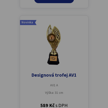
Novinka
Designová trofej AV1
AV1 A
Výška: 31 cm
589 Kč
s DPH