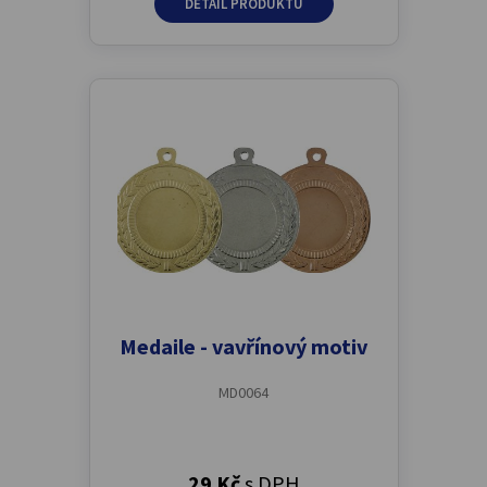
DETAIL PRODUKTU
Medaile - vavřínový motiv
MD0064
29 Kč
s DPH