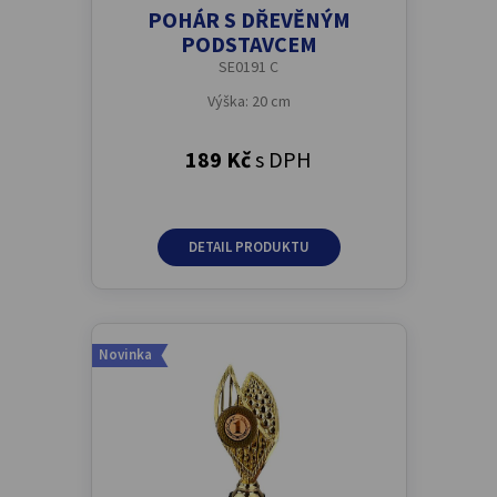
POHÁR S DŘEVĚNÝM
PODSTAVCEM
SE0191 C
Výška: 20 cm
189 Kč
s DPH
DETAIL PRODUKTU
Novinka