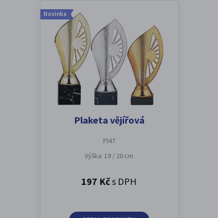
Novinka
Plaketa vějířová
Pl47
Výška: 19 / 20 cm
197 Kč
s DPH