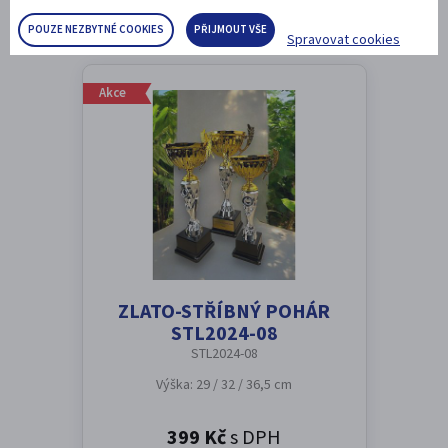
POUZE NEZBYTNÉ COOKIES
PŘIJMOUT VŠE
Spravovat cookies
Akce
ZLATO-STŘÍBNÝ POHÁR
STL2024-08
STL2024-08
Výška: 29 / 32 / 36,5 cm
399 Kč
s DPH