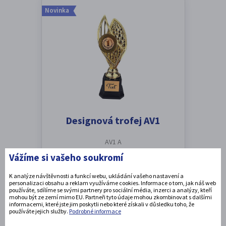
Novinka
Designová trofej AV1
AV1 A
Vážíme si vašeho soukromí
Výška: 31 cm
K analýze návštěvnosti a funkcí webu, ukládání vašeho nastavení a
589 Kč
s DPH
personalizaci obsahu a reklam využíváme cookies. Informace o tom, jak náš web
používáte, sdílíme se svými partnery pro sociální média, inzerci a analýzy, kteří
mohou být ze zemí mimo EU. Partneři tyto údaje mohou zkombinovat s dalšími
informacemi, které jste jim poskytli nebo které získali v důsledku toho, že
používáte jejich služby.
Podrobné informace
DETAIL PRODUKTU