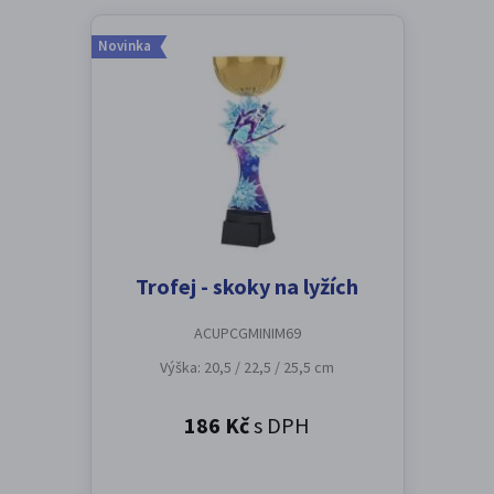
Novinka
Trofej - skoky na lyžích
ACUPCGMINIM69
Výška: 20,5 / 22,5 / 25,5 cm
186 Kč
s DPH