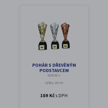
POHÁR S DŘEVĚNÝM
PODSTAVCEM
SE0191 C
Výška: 20 cm
189 Kč
s DPH