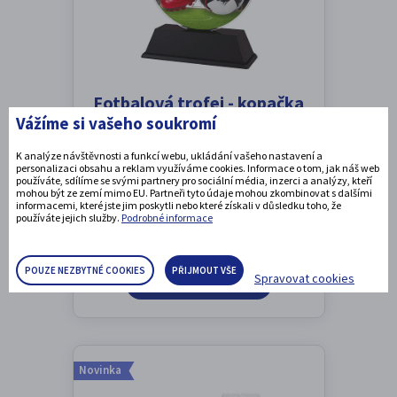
Fotbalová trofej - kopačka
Vážíme si vašeho soukromí
CBCUF001M8
K analýze návštěvnosti a funkcí webu, ukládání vašeho nastavení a
Výška: 8,5 / 10 / 11 / 12 / 13 / 14 / 15 cm
personalizaci obsahu a reklam využíváme cookies. Informace o tom, jak náš web
používáte, sdílíme se svými partnery pro sociální média, inzerci a analýzy, kteří
mohou být ze zemí mimo EU. Partneři tyto údaje mohou zkombinovat s dalšími
informacemi, které jste jim poskytli nebo které získali v důsledku toho, že
87 Kč
s DPH
používáte jejich služby.
Podrobné informace
POUZE NEZBYTNÉ COOKIES
PŘIJMOUT VŠE
Spravovat cookies
DETAIL PRODUKTU
Novinka