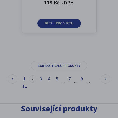
119 Kč
s DPH
DETAIL PRODUKTU
ZOBRAZIT DALŠÍ PRODUKTY
1
2
3
4
5
7
9
…
…
…
12
Související produkty