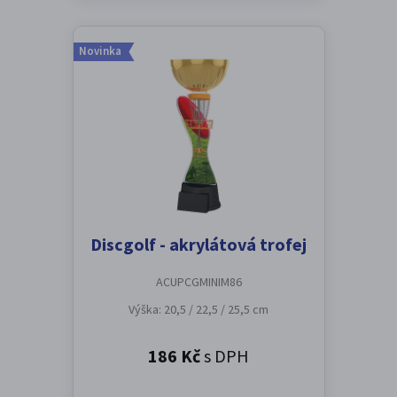
Novinka
Discgolf - akrylátová trofej
ACUPCGMINIM86
Výška: 20,5 / 22,5 / 25,5 cm
186 Kč
s DPH