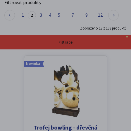
Filtrovat produkty
1
2
3
4
5
7
9
12
…
…
…
Zobrazeno
12
z
133
produktů
Filtrace
Novinka
Trofej bowling - dřevěná