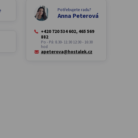
Potřebujete radu?
e
Anna Peterová
+420 720 534 602, 465 569
882
Po - Pá: 8.30- 11:30 12:30 - 16:30
hod
apeterova@hostalek.cz