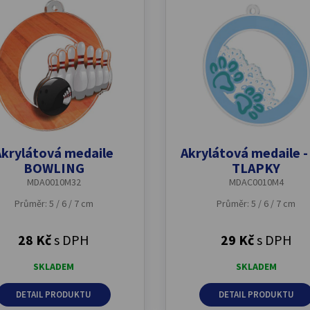
Akrylátová medaile
Akrylátová medaile -
BOWLING
TLAPKY
MDA0010M32
MDAC0010M4
Průměr: 5 / 6 / 7 cm
Průměr: 5 / 6 / 7 cm
28 Kč
s DPH
29 Kč
s DPH
SKLADEM
SKLADEM
DETAIL PRODUKTU
DETAIL PRODUKTU