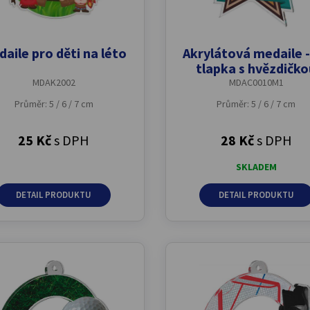
aile pro děti na léto
Akrylátová medaile -
tlapka s hvězdičk
MDAK2002
MDAC0010M1
Průměr: 5 / 6 / 7 cm
Průměr: 5 / 6 / 7 cm
25 Kč
s DPH
28 Kč
s DPH
SKLADEM
DETAIL PRODUKTU
DETAIL PRODUKTU