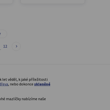
Y
12
…
k let věděl, k jaké příležitosti
dřeva
, nebo dokonce
skleněné
nohé mazlíčky nabízíme naše