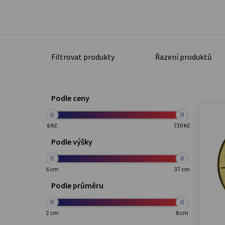
Filtrovat produkty
Řazení produktů
Podle ceny
6 Kč
730 Kč
Podle výšky
6 cm
37 cm
Podle průměru
2 cm
8 cm