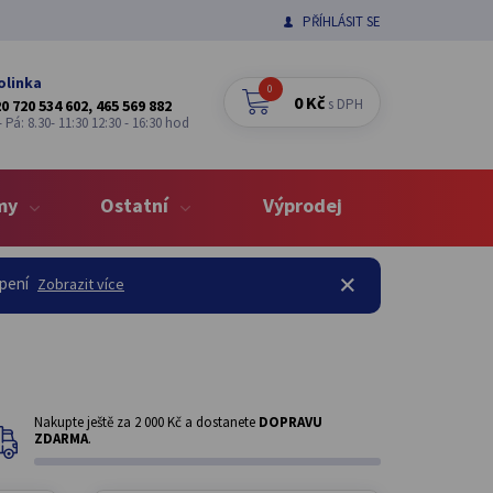
PŘÍHLÁSIT SE
olinka
0
0 Kč
s DPH
0 720 534 602, 465 569 882
 Pá: 8.30- 11:30 12:30 - 16:30 hod
my
Ostatní
Výprodej
opení
Zobrazit více
Nakupte ještě za
2 000 Kč
a dostanete
DOPRAVU
ZDARMA
.