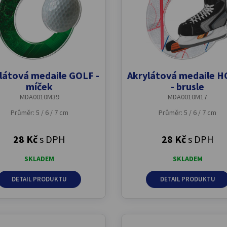
látová medaile GOLF -
Akrylátová medaile 
míček
- brusle
MDA0010M39
MDA0010M17
Průměr: 5 / 6 / 7 cm
Průměr: 5 / 6 / 7 cm
28 Kč
s DPH
28 Kč
s DPH
SKLADEM
SKLADEM
DETAIL PRODUKTU
DETAIL PRODUKTU