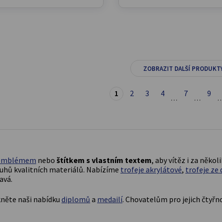
ZOBRAZIT DALŠÍ PRODUKT
1
2
3
4
7
9
…
…
emblémem
nebo
štítkem s vlastním textem
, aby vítěz i za několi
uhů kvalitních materiálů. Nabízíme
trofeje akrylátové
,
trofeje ze 
avá.
kněte naši nabídku
diplomů
a
medailí
. Chovatelům pro jejich čtyř