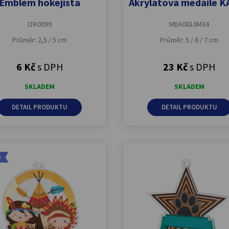
Emblém hokejista
Akrylátová medaile 
LTK0099
MDA0010M34
Průměr: 2,5 / 5 cm
Průměr: 5 / 6 / 7 cm
6 Kč
s DPH
23 Kč
s DPH
SKLADEM
SKLADEM
DETAIL PRODUKTU
DETAIL PRODUKTU
a