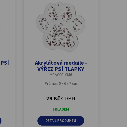
 PSÍ
Akrylátová medaile -
VÝŘEZ PSÍ TLAPKY
MDAC0010M6
Průměr: 5 / 6 / 7 cm
29 Kč
s DPH
SKLADEM
DETAIL PRODUKTU