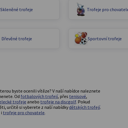
Skleněné trofeje
Trofeje pro chovatel
Dřevěné trofeje
Sportovní trofeje
kterou byste ocenili vítěze? V naší nabídce naleznete
omenete. Od
fotbalových trofejí
, přes
tenisové
,
elecké trofeje
anebo
trofeje na discgolf
. Pokud
ti, určitě si vyberete z naší nabídky
dětských trofejí
.
 i
trofeje pro chovatele
.