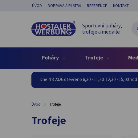
ÚVOD
DOPRAVA A PLATBA
REFERENCE
KONTAKT
Sportovní poháry,
trofeje a medaile
Poháry
Trofeje
Med
Dne 4.8.2026 otevřeno 8,30 - 11,30 12,30 - 15,00 ho
Trofeje
Úvod
Trofeje