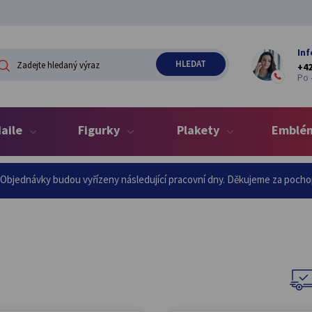
Inf
+42
Po -
aile
Figurky
Plakety
Emblé
d Objednávky budou vyřízeny následující pracovní dny. Děkujeme za poch