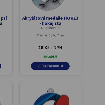
 psí
Akrylátová medaile HOKEJ
ou
- hokejista
MDA0010M18
Průměr: 5 / 6 / 7 cm
28 Kč
s DPH
SKLADEM
DETAIL PRODUKTU