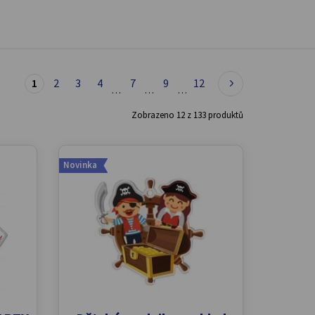
1
2
3
4
7
9
12
…
…
…
Zobrazeno
12
z
133
produktů
Novinka