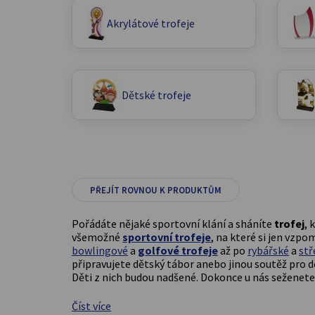
Akrylátové trofeje
Dětské trofeje
PŘEJÍT ROVNOU K PRODUKTŮM
Pořádáte nějaké sportovní klání a sháníte
trofej
, 
všemožné
sportovní trofeje
, na které si jen vzp
bowlingové
a
golfové trofeje
až po
rybářské
a
stř
připravujete dětský tábor anebo jinou soutěž pro dě
Děti z nich budou nadšené. Dokonce u nás seženete
Číst více