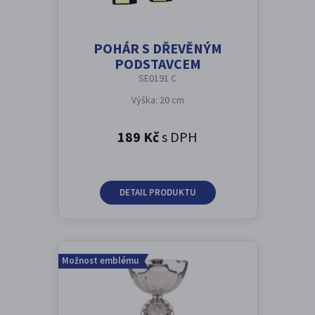
POHÁR S DŘEVĚNÝM
PODSTAVCEM
SE0191 C
Výška: 20 cm
189 Kč
s DPH
DETAIL PRODUKTU
Možnost emblému