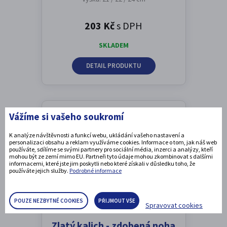
203 Kč
s DPH
SKLADEM
DETAIL PRODUKTU
Vážíme si vašeho soukromí
Možnost emblému
K analýze návštěvnosti a funkcí webu, ukládání vašeho nastavení a
personalizaci obsahu a reklam využíváme cookies. Informace o tom, jak náš web
používáte, sdílíme se svými partnery pro sociální média, inzerci a analýzy, kteří
mohou být ze zemí mimo EU. Partneři tyto údaje mohou zkombinovat s dalšími
informacemi, které jste jim poskytli nebo které získali v důsledku toho, že
používáte jejich služby.
Podrobné informace
POUZE NEZBYTNÉ COOKIES
PŘIJMOUT VŠE
Spravovat cookies
Zlatý kalich - zdobená noha