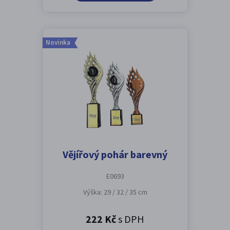
Novinka
Vějířový pohár barevný
E0693
Výška: 29 / 32 / 35 cm
222 Kč
s DPH