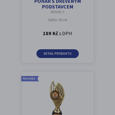
POHÁR S DŘEVĚNÝM
PODSTAVCEM
SE0191 C
Výška: 20 cm
189 Kč
s DPH
DETAIL PRODUKTU
Novinka