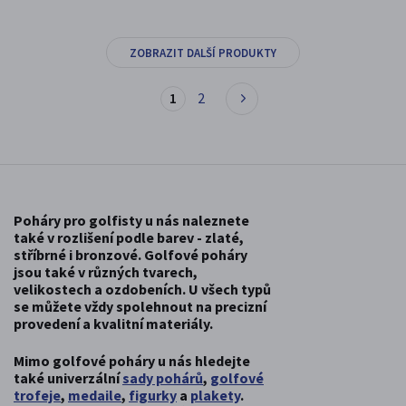
ZOBRAZIT DALŠÍ PRODUKTY
1
2
Poháry pro golfisty u nás naleznete
také v rozlišení podle barev - zlaté,
stříbrné i bronzové. Golfové poháry
jsou také v různých tvarech,
velikostech a ozdobeních. U všech typů
se můžete vždy spolehnout na
precizní
provedení
a kvalitní materiály.
Mimo golfové poháry u nás hledejte
také univerzální
sady pohárů
,
golfové
trofeje
,
medaile
,
figurky
a
plakety
.