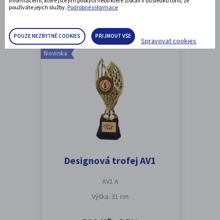
informacemi, které jste jim poskytli nebo které získali v důsledku toho, že
DETAIL PRODUKTU
používáte jejich služby.
Podrobné informace
POUZE NEZBYTNÉ COOKIES
PŘIJMOUT VŠE
Spravovat cookies
Novinka
Designová trofej AV1
AV1 A
Výška: 31 cm