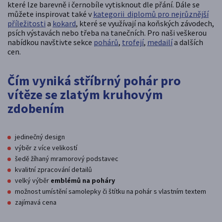
které lze barevně i černobíle vytisknout dle přání. Dále se
můžete inspirovat také v
kategorii diplomů pro nejrůznější
příležitosti
a
kokard
, které se využívají na koňských závodech,
psích výstavách nebo třeba na tanečních. Pro naši veškerou
nabídkou navštivte sekce
pohárů
,
trofejí
,
medailí
a dalších
cen.
Čím vyniká stříbrný pohár pro
vítěze se zlatým kruhovým
zdobením
jedinečný design
výběr z více velikostí
šedě žíhaný mramorový podstavec
kvalitní zpracování detailů
velký výběr
emblémů na poháry
možnost umístění samolepky či štítku na pohár s vlastním textem
zajímavá cena