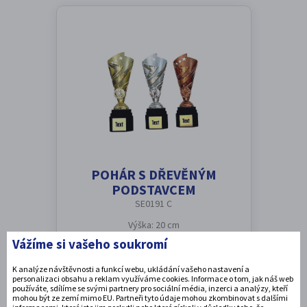
POHÁR S DŘEVĚNÝM
PODSTAVCEM
SE0191 C
Výška: 20 cm
Vážíme si vašeho soukromí
189 Kč
s DPH
K analýze návštěvnosti a funkcí webu, ukládání vašeho nastavení a
personalizaci obsahu a reklam využíváme cookies. Informace o tom, jak náš web
používáte, sdílíme se svými partnery pro sociální média, inzerci a analýzy, kteří
mohou být ze zemí mimo EU. Partneři tyto údaje mohou zkombinovat s dalšími