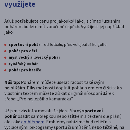
využijete
Ať už potřebujete cenu pro jakoukoli akci, s tímto luxusním
pohárem budete mít zaručeně úspěch. Využijete jej například
jako:
sportovní pohár
– od fotbalu, přes volejbal až ke golfu
pohár pro děti
myslivecký a lovecký pohár
rybářský pohár
pohár pro hasiče
Náš tip:
Pohárem můžete udělat radost také svým
nejbližším. Díky možnosti doplnit pohár o emlém či štítek s
vlastním textem můžete získat originální osobní dárek
třeba: „Pro nejlepšího kamarádku”.
Už jsme vás informovali, že jde stříbrný
sportovní
pohár
osadit samolepkou nebo štítkem s textem dle přání,
ale také
emblémem
. Emblémy nabízíme buď reliéfní s
vytlačenými piktogramy sportu či umístění, nebo tištěné, na