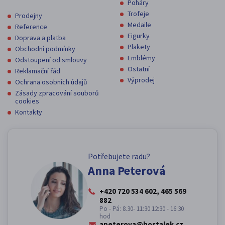
Poháry
Trofeje
Prodejny
Medaile
Reference
Figurky
Doprava a platba
Plakety
Obchodní podmínky
Emblémy
Odstoupení od smlouvy
Ostatní
Reklamační řád
Výprodej
Ochrana osobních údajů
Zásady zpracování souborů
cookies
Kontakty
Potřebujete radu?
Anna Peterová
+420 720 534 602, 465 569
882
Po - Pá: 8.30- 11:30 12:30 - 16:30
hod
apeterova@hostalek.cz