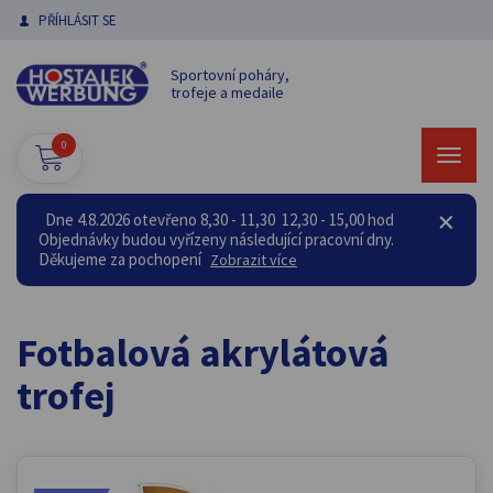
PŘÍHLÁSIT SE
Sportovní poháry,
trofeje a medaile
0
Dne 4.8.2026 otevřeno 8,30 - 11,30 12,30 - 15,00 hod
Objednávky budou vyřízeny následující pracovní dny.
Děkujeme za pochopení
Zobrazit více
Fotbalová akrylátová
trofej