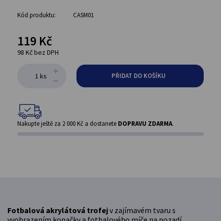
Kód produktu:
CASM01
119 Kč
98 Kč bez DPH
ks
PŘIDAT DO KOŠÍKU
Nakupte ještě za
2 000 Kč
a dostanete
DOPRAVU ZDARMA
.
Fotbalová akrylátová trofej
v zajímavém tvaru s
vyobrazením kopačky a fotbalového míče na pozadí