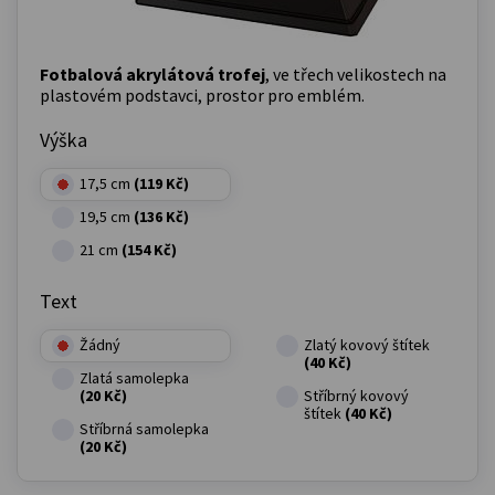
Fotbalová akrylátová trofej
, ve třech velikostech na
plastovém podstavci, prostor pro emblém.
Výška
17,5 cm
(119 Kč)
19,5 cm
(136 Kč)
21 cm
(154 Kč)
Text
Žádný
Zlatý kovový štítek
(40 Kč)
Zlatá samolepka
(20 Kč)
Stříbrný kovový
štítek
(40 Kč)
Stříbrná samolepka
(20 Kč)