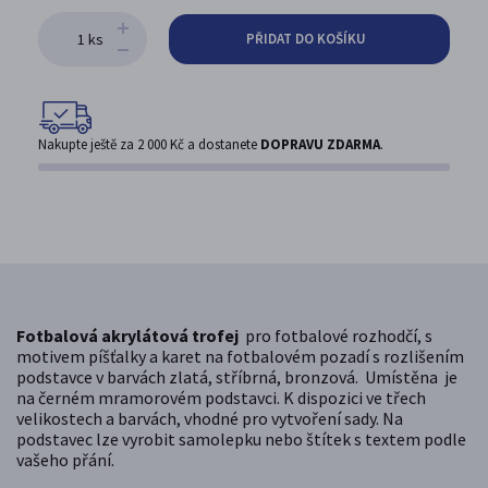
ks
PŘIDAT DO KOŠÍKU
Nakupte ještě za
2 000 Kč
a dostanete
DOPRAVU ZDARMA
.
Fotbalová akrylátová trofej
pro fotbalové rozhodčí, s
motivem píšťalky a karet na fotbalovém pozadí s rozlišením
podstavce v barvách zlatá, stříbrná, bronzová. Umístěna je
na černém mramorovém podstavci. K dispozici ve třech
velikostech a barvách, vhodné pro vytvoření sady. Na
podstavec lze vyrobit samolepku nebo štítek s textem podle
vašeho přání.