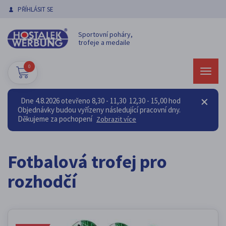
PŘÍHLÁSIT SE
Sportovní poháry,
trofeje a medaile
0
Dne 4.8.2026 otevřeno 8,30 - 11,30 12,30 - 15,00 hod
Objednávky budou vyřízeny následující pracovní dny.
Děkujeme za pochopení
Zobrazit více
Fotbalová trofej pro
rozhodčí