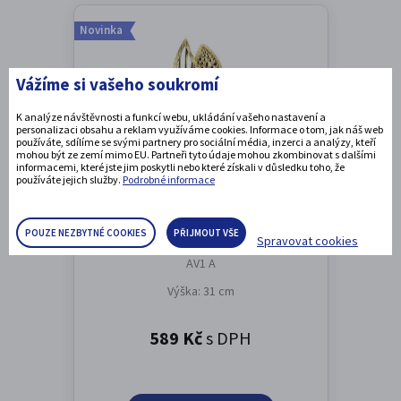
Novinka
Vážíme si vašeho soukromí
K analýze návštěvnosti a funkcí webu, ukládání vašeho nastavení a
personalizaci obsahu a reklam využíváme cookies. Informace o tom, jak náš web
používáte, sdílíme se svými partnery pro sociální média, inzerci a analýzy, kteří
mohou být ze zemí mimo EU. Partneři tyto údaje mohou zkombinovat s dalšími
informacemi, které jste jim poskytli nebo které získali v důsledku toho, že
používáte jejich služby.
Podrobné informace
Designová trofej AV1
POUZE NEZBYTNÉ COOKIES
PŘIJMOUT VŠE
Spravovat cookies
AV1 A
Výška: 31 cm
589 Kč
s DPH