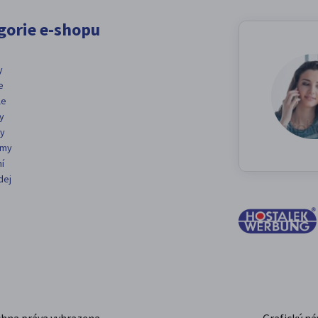
gorie e-shopu
y
e
le
y
ty
émy
í
dej