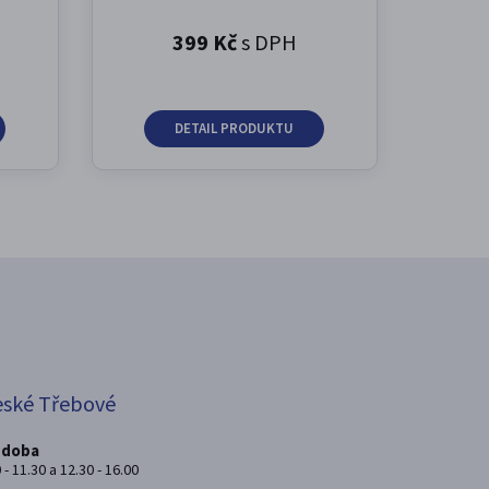
399 Kč
s DPH
DETAIL PRODUKTU
eské Třebové
 doba
 - 11.30 a 12.30 - 16.00