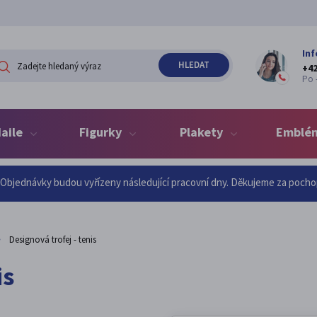
Inf
+42
Po -
aile
Figurky
Plakety
Emblé
d Objednávky budou vyřízeny následující pracovní dny. Děkujeme za poch
Designová trofej - tenis
is