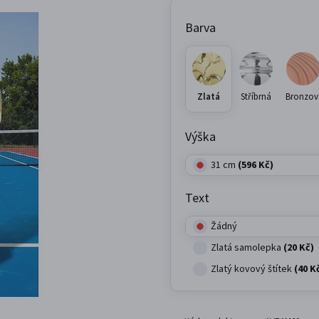
Barva
Zlatá
Stříbrná
Bronzov
Výška
31 cm
(596 Kč)
Text
Žádný
Zlatá samolepka
(20 Kč)
Zlatý kovový štítek
(40 K