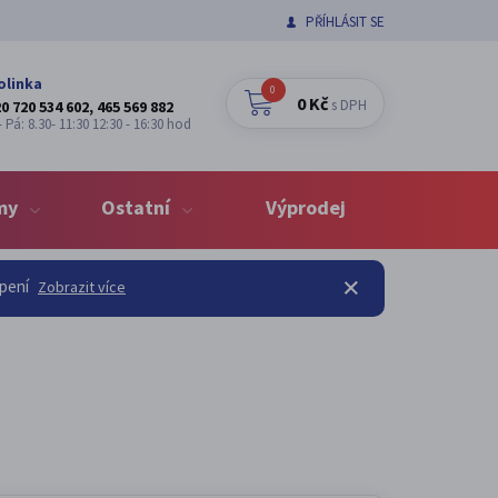
PŘÍHLÁSIT SE
olinka
0
0 Kč
s DPH
0 720 534 602, 465 569 882
 Pá: 8.30- 11:30 12:30 - 16:30 hod
my
Ostatní
Výprodej
opení
Zobrazit více