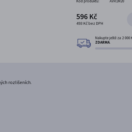
Kód produktu:
AVR1M20
596 Kč
493 Kč bez DPH
Nakupte ještě za
2 000 
ZDARMA
.
ých rozlišeních.