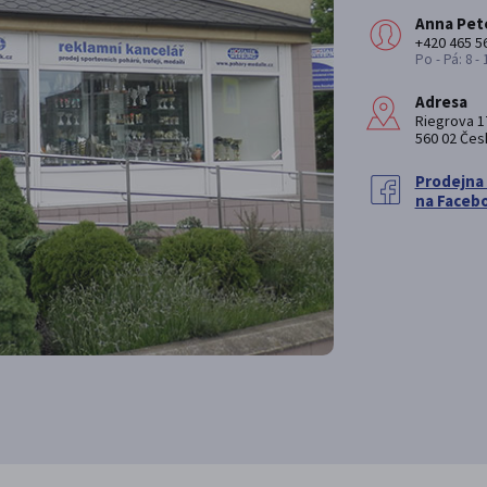
Anna Pet
+420 465 5
Po - Pá: 8 -
Adresa
Riegrova 1
560 02 Čes
Prodejna
na Faceb