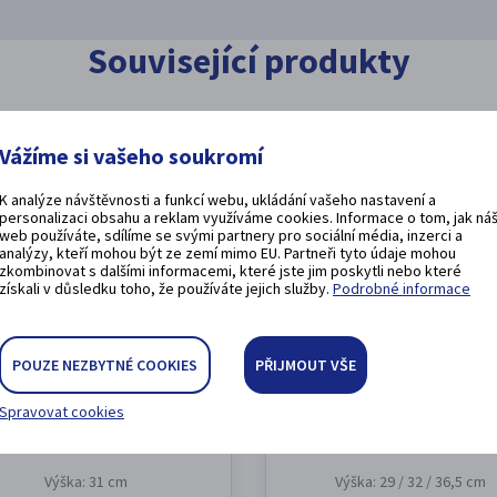
Související produkty
Vážíme si vašeho soukromí
a
Akce
K analýze návštěvnosti a funkcí webu, ukládání vašeho nastavení a
personalizaci obsahu a reklam využíváme cookies. Informace o tom, jak ná
web používáte, sdílíme se svými partnery pro sociální média, inzerci a
analýzy, kteří mohou být ze zemí mimo EU. Partneři tyto údaje mohou
zkombinovat s dalšími informacemi, které jste jim poskytli nebo které
získali v důsledku toho, že používáte jejich služby.
Podrobné informace
POUZE NEZBYTNÉ COOKIES
PŘIJMOUT VŠE
esignová trofej AV1
ZLATO-STŘÍBNÝ PO
Spravovat cookies
STL2024-08
AV1 A
STL2024-08
Výška: 31 cm
Výška: 29 / 32 / 36,5 cm