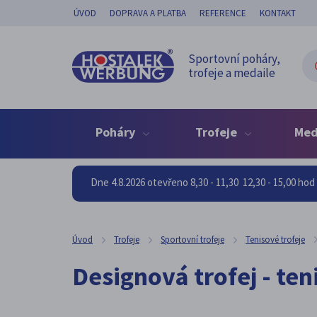
ÚVOD
DOPRAVA A PLATBA
REFERENCE
KONTAKT
Sportovní poháry,
trofeje a medaile
Poháry
Trofeje
Med
Dne 4.8.2026 otevřeno 8,30 - 11,30 12,30 - 15,00 ho
Úvod
Trofeje
Sportovní trofeje
Tenisové trofeje
Designová trofej - ten