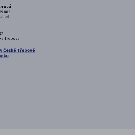
erová
69 882
 17hod
75
ká Třebová
 v České Třebové
ooku