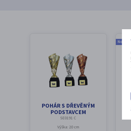
Novink
POHÁR S DŘEVĚNÝM
D
PODSTAVCEM
SE0191 C
Výška: 20 cm