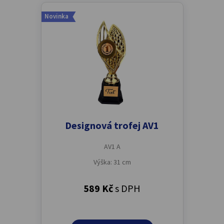
Novinka
Designová trofej AV1
AV1 A
Výška: 31 cm
589 Kč
s DPH