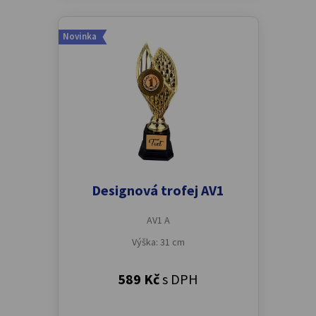
Novinka
Designová trofej AV1
AV1 A
Výška: 31 cm
589 Kč
s DPH