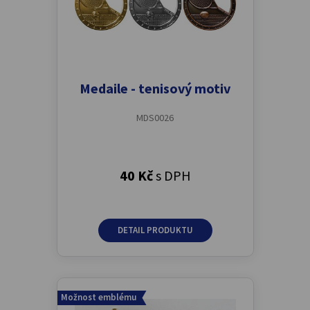
Medaile - tenisový motiv
MDS0026
40 Kč
s DPH
DETAIL PRODUKTU
Možnost emblému