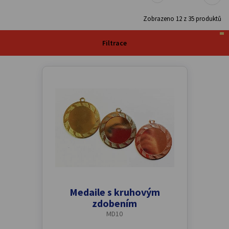
Zobrazeno
12
z
35
produktů
Filtrace
Medaile s kruhovým
zdobením
MD10