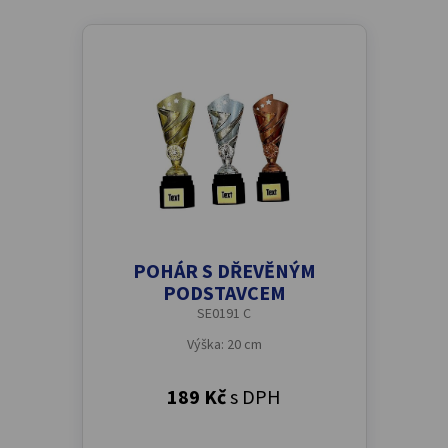
POHÁR S DŘEVĚNÝM
PODSTAVCEM
SE0191 C
Výška: 20 cm
189 Kč
s DPH