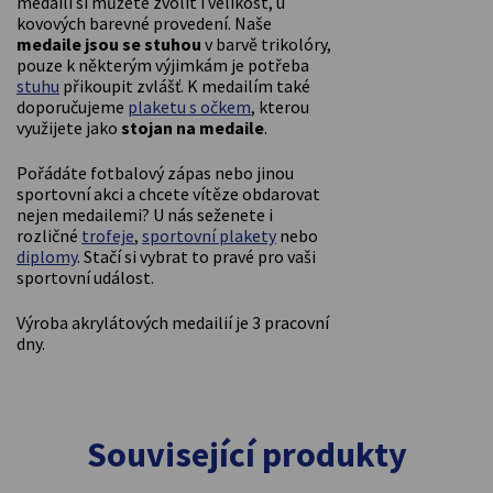
medailí si můžete zvolit i velikost, u
kovových barevné provedení. Naše
medaile jsou se stuhou
v barvě trikolóry,
pouze k některým výjimkám je potřeba
stuhu
přikoupit zvlášť. K medailím také
doporučujeme
plaketu s očkem
, kterou
využijete jako
stojan na medaile
.
Pořádáte fotbalový zápas nebo jinou
sportovní akci a chcete vítěze obdarovat
nejen medailemi? U nás seženete i
rozličné
trofeje
,
sportovní plakety
nebo
diplomy
. Stačí si vybrat to pravé pro vaši
sportovní událost.
Výroba akrylátových medailií je 3 pracovní
dny.
Související produkty