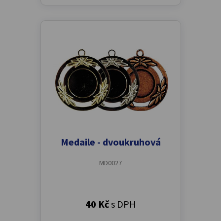
Medaile - dvoukruhová
MD0027
40 Kč
s DPH