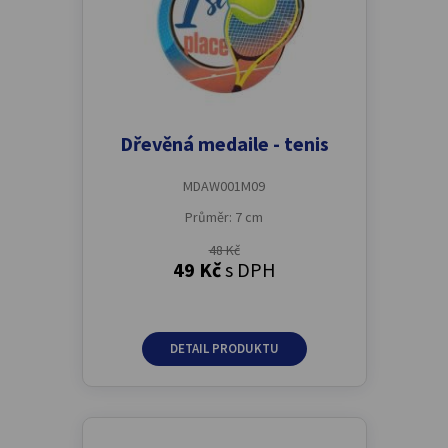
Dřevěná medaile - tenis
MDAW001M09
Průměr: 7 cm
48 Kč
49 Kč
s DPH
DETAIL PRODUKTU