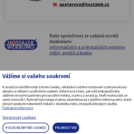
apeterova@hostalek.cz
Naše společnost se zabývá rovněž
dodávkami
informačních a orientačních systémy
měst, areálů a budov
.
Vážíme si vašeho soukromí
K analýze návštěvnosti a funkcí webu, ukládání vašeho nastavení a personalizaci
© 2009-2026 HOSTALEK-WERBUNG spol. s.r.o., všechna práva
obsahu a reklam využíváme cookies. Informace o tom, jak náš web používáte,
vyhrazena
sdílíme se svými partnery pro sociální média, inzerci a analýzy, kteří mohou být ze
zemí mimo EU. Partneři tyto údaje mohou zkombinovat s dalšími informacemi, které
jste jim poskytli nebo které získali v důsledku toho, že používáte jejich služby.
Grafický návrh
KošnarDesign.cz
a zpracování
Podrobné informace
CZECHGROUP.cz
.
Spravovat cookies
POUZE NEZBYTNÉ COOKIES
PŘIJMOUT VŠE