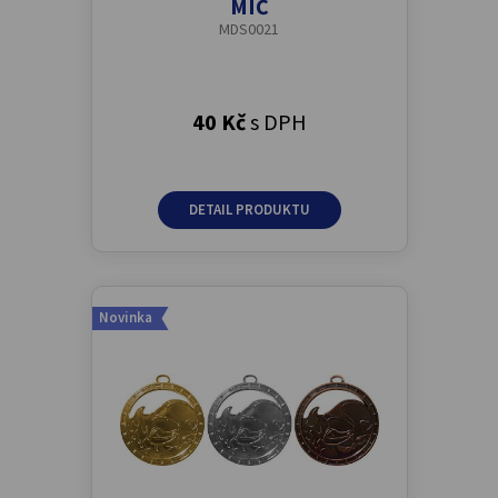
MÍČ
MDS0021
40 Kč
s DPH
DETAIL PRODUKTU
Novinka