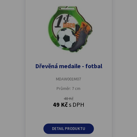
Dřevěná medaile - fotbal
MDAW001M07
Průměr: 7 cm
48 Kč
49 Kč
s DPH
DETAIL PRODUKTU