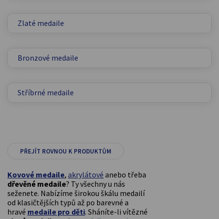
Zlaté medaile
Bronzové medaile
Stříbrné medaile
PŘEJÍT ROVNOU K PRODUKTŮM
Kovové medaile
,
akrylátové
anebo třeba
dřevěné medaile
? Ty všechny u nás
seženete. Nabízíme širokou škálu medailí
od klasičtějších typů až po barevné a
hravé
medaile pro děti
. Sháníte-li vítězné