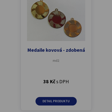
Medaile kovová - zdobená
md2
38 Kč
s DPH
DETAIL PRODUKTU